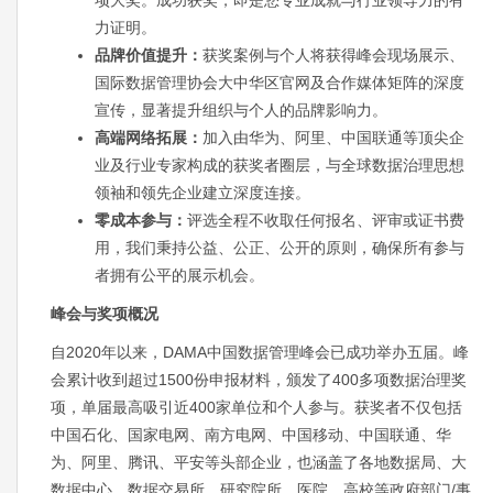
项大奖。成功获奖，即是您专业成就与行业领导力的有
力证明。
品牌价值提升：
获奖案例与个人将获得峰会现场展示、
国际数据管理协会大中华区官网及合作媒体矩阵的深度
宣传，显著提升组织与个人的品牌影响力。
高端网络拓展：
加入由华为、阿里、中国联通等顶尖企
业及行业专家构成的获奖者圈层，与全球数据治理思想
领袖和领先企业建立深度连接。
零成本参与：
评选全程不收取任何报名、评审或证书费
用，我们秉持公益、公正、公开的原则，确保所有参与
者拥有公平的展示机会。
峰会与奖项概况
自2020年以来，DAMA中国数据管理峰会已成功举办五届。峰
会累计收到超过1500份申报材料，颁发了400多项数据治理奖
项，单届最高吸引近400家单位和个人参与。获奖者不仅包括
中国石化、国家电网、南方电网、中国移动、中国联通、华
为、阿里、腾讯、平安等头部企业，也涵盖了各地数据局、大
数据中心、数据交易所、研究院所、医院、高校等政府部门/事